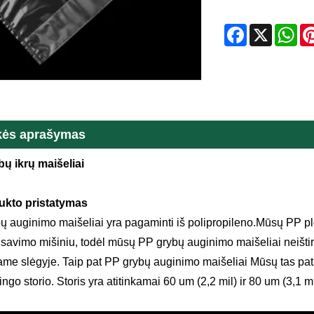
Facebook
X
Wh
kės aprašymas
ų ikrų maišeliai
ukto pristatymas
ų auginimo maišeliai yra pagaminti iš polipropileno.Mūsų PP plė
avimo mišiniu, todėl mūsų PP grybų auginimo maišeliai neištirps
tame slėgyje. Taip pat PP grybų auginimo maišeliai Mūsų tas pats
tingo storio. Storis yra atitinkamai 60 um (2,2 mil) ir 80 um (3,1 mi