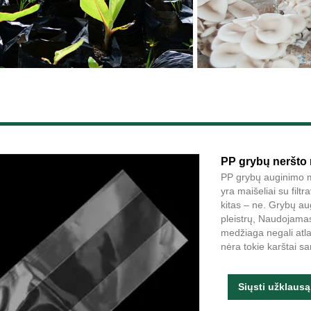
PP grybų neršto 
PP grybų auginimo mai
yra maišeliai su filtr
kitas – ne. Grybų aug
pleistrų, Naudojamas 
medžiaga negali atla
nėra tokie karštai s
Siųsti užklausą