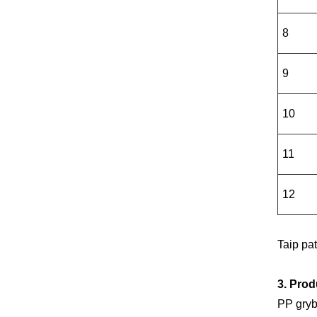
8
9
10
11
12
Taip pa
3. Prod
PP gryb