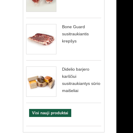
Bone Guard
susitraukiantis
krepšys
Didelio barjero
karščiui
susitraukiantys sūrio
maišeliai
Visi nauji produktai