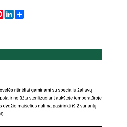
atsApp
Pinterest
LinkedIn
Share
velės ritinėliai gaminami su specialiu žaliavų
ta ir nelūžta sterilizuojant aukštoje temperatūroje
 dydžio maišelius galima pasirinkti iš 2 variantų
l).