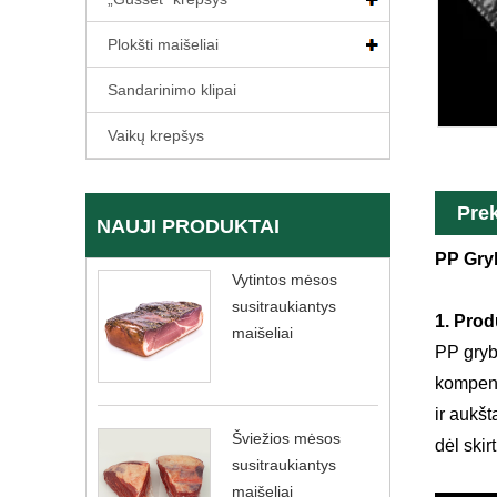
Plokšti maišeliai
Sandarinimo klipai
Vaikų krepšys
Pre
NAUJI PRODUKTAI
PP Gryb
Vytintos mėsos
susitraukiantys
1. Prod
maišeliai
PP gryb
kompens
ir aukš
Šviežios mėsos
dėl skir
susitraukiantys
maišeliai