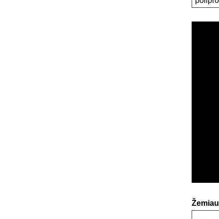
polipr
Žemiau 