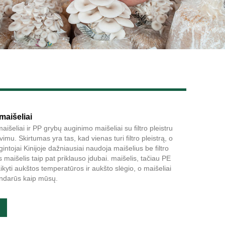
Live
maišeliai
šeliai ir PP grybų auginimo maišeliai su filtro pleistru
avimu. Skirtumas yra tas, kad vienas turi filtro pleistrą, o
intojai Kinijoje dažniausiai naudoja maišelius be filtro
maišelis taip pat priklauso įdubai. maišelis, tačiau PE
ikyti aukštos temperatūros ir aukšto slėgio, o maišeliai
andarūs kaip mūsų.