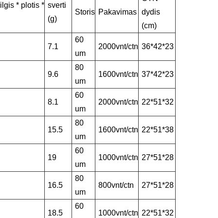
lgis * plotis *
sverti
Storis
Pakavimas
dydis
(g)
(cm)
60
7.1
2000vnt/ctn
36*42*23
um
80
9.6
1600vnt/ctn
37*42*23
um
60
8.1
2000vnt/ctn
22*51*32
um
80
15.5
1600vnt/ctn
22*51*38
um
60
19
1000vnt/ctn
27*51*28
um
80
16.5
800vnt/ctn
27*51*28
um
60
18.5
1000vnt/ctn
22*51*32