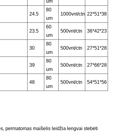
um
80
24.5
1000vnt/ctn
22*51*38
um
60
23.5
500vnt/ctn
36*42*23
um
80
30
500vnt/ctn
27*51*28
um
80
39
500vnt/ctn
27*66*28
um
80
48
500vnt/ctn
54*51*56
um
ės, permatomas maišelis leidžia lengvai stebėti