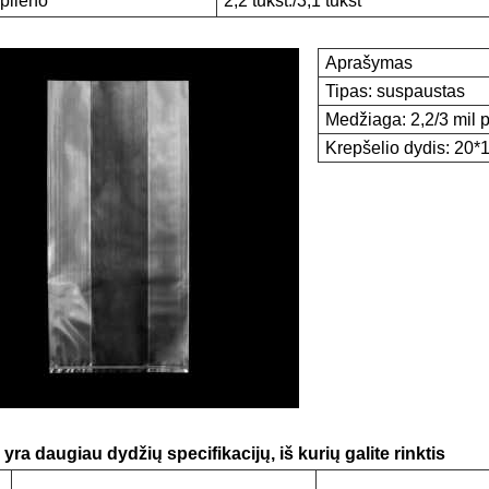
opileno
2,2 tūkst./3,1 tūkst
Aprašymas
Tipas: suspaustas
Medžiaga: 2,2/3 mil 
Krepšelio dydis: 20*
yra daugiau dydžių specifikacijų, iš kurių galite rinktis