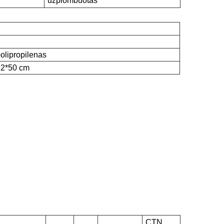
užplombuotas
polipropilenas
12*50 cm
CTN