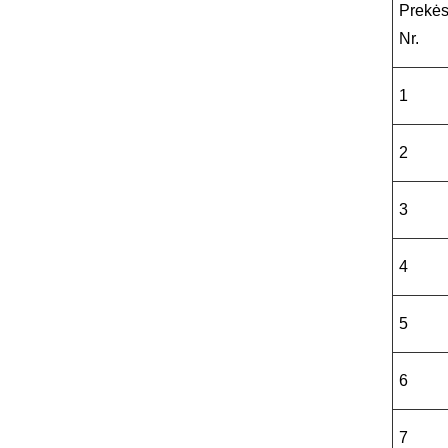
Prekė
Nr.
1
2
3
4
5
6
7