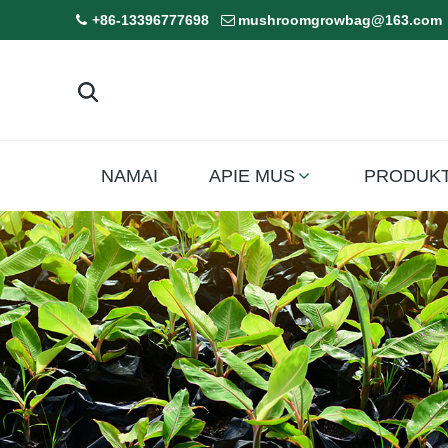
+86-13396777698
mushroomgrowbag@163.com
NAMAI
APIE MUS
PRODUKT