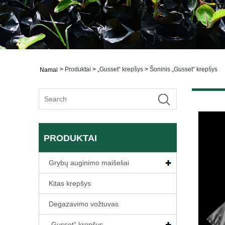
>
Produktai
>
„Gusset“ krepšys
>
Šoninis „Gusset“ krepšys
Namai
PRODUKTAI
Grybų auginimo maišeliai
Kitas krepšys
Degazavimo vožtuvas
„Gusset“ krepšys