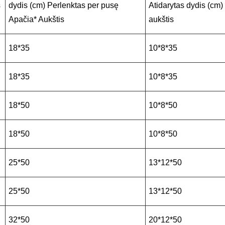
s
dydis (cm) Perlenktas per pusę
Atidarytas dydis (cm) i
Apačia* Aukštis
aukštis
18*35
10*8*35
18*35
10*8*35
18*50
10*8*50
18*50
10*8*50
25*50
13*12*50
25*50
13*12*50
32*50
20*12*50