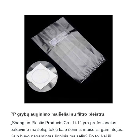
PP grybų auginimo maišeliai su filtro pleistru
„Shangjun Plastic Products Co., Ltd.“ yra profesionalus
pakavimo maišelių, tokių kaip šoninis maišelis, gamintojas.
Kaip buvo pagamintas šoninis maišelis? Po to, kai iš