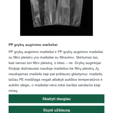
PP grybų auginimo maišeliai
PP grybų auginimo maišeliai ir PP grybų auginimo maišeliai
su filtro pleistru yra maišeliai su filtravimu. Skirtumas tas,
kad vienas turi filtro pleistrą, o kitas – ne. Grybų augintojai
Kinijoje dažniausiai naudoja maišelius be filtrų pleistrų.Jų
naudojamas maišelis taip pat priklauso glaistymui. maišelis,
tačiau PE medžiaga negali atlaikyti aukštos temperatūros ir
aukšto slėgio, o maišeliai nėra tokie karštai sandarūs kaip
mūsų.
Skaityti daugiau
Siųsti užklausą