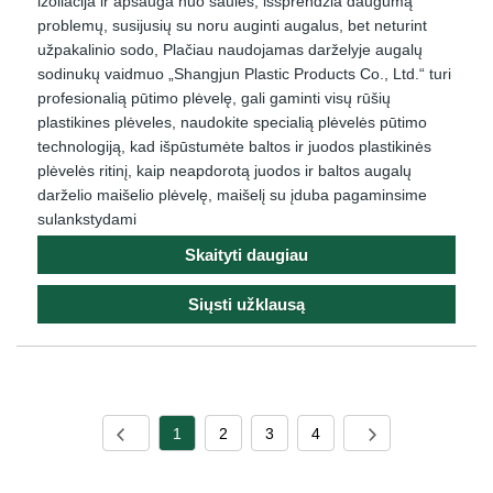
izoliacija ir apsauga nuo saulės, išsprendžia daugumą
problemų, susijusių su noru auginti augalus, bet neturint
užpakalinio sodo, Plačiau naudojamas darželyje augalų
sodinukų vaidmuo „Shangjun Plastic Products Co., Ltd.“ turi
profesionalią pūtimo plėvelę, gali gaminti visų rūšių
plastikines plėveles, naudokite specialią plėvelės pūtimo
technologiją, kad išpūstumėte baltos ir juodos plastikinės
plėvelės ritinį, kaip neapdorotą juodos ir baltos augalų
darželio maišelio plėvelę, maišelį su įduba pagaminsime
sulankstydami
Skaityti daugiau
Siųsti užklausą
1
2
3
4