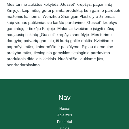
Mes turime aukštos kokybės „Gusset“ krepšys, pagamintą
Kinijoje, kaip mūsų gerai priimtą produktą, kurį galime parduoti
mažomis kainomis. Wenzhou Shangjun Plastic yra žinomas
kaip vienas patikimiausių karšto pardavimo „Gusset“ krepšys
gamintojų ir tiekėjų Kinijoje. Maloniai kviečiame įsigyti mūsų
naujausią tinkintą „Gusset“ krepšys sandėlyje. Mes turime
daugybę patvarių gaminių, iš kurių galite rinktis. Kviečiame
paprašyti mūsų kainoraščio ir pasiūlymo. Pigiau didmeninė
prekyba mūsų tiesioginio gamyklos tiesioginio pardavimo
produktais dideliais kiekiais. Nuoširdžiai laukiame jūsų
bendradarbiavimo.
Nav
Namai
Apie mus
Produktai
žinios