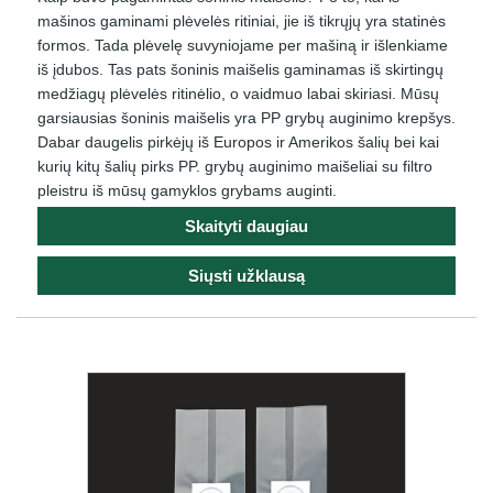
mašinos gaminami plėvelės ritiniai, jie iš tikrųjų yra statinės
formos. Tada plėvelę suvyniojame per mašiną ir išlenkiame
iš įdubos. Tas pats šoninis maišelis gaminamas iš skirtingų
medžiagų plėvelės ritinėlio, o vaidmuo labai skiriasi. Mūsų
garsiausias šoninis maišelis yra PP grybų auginimo krepšys.
Dabar daugelis pirkėjų iš Europos ir Amerikos šalių bei kai
kurių kitų šalių pirks PP. grybų auginimo maišeliai su filtro
pleistru iš mūsų gamyklos grybams auginti.
Skaityti daugiau
Siųsti užklausą