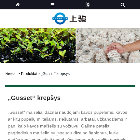
>
Produktai
>
„Gusset“ krepšys
Namai
„Gusset“ krepšys
„Gusset“ maišeliai dažnai naudojami kavos pupelėms, kavos
ar kitų pupelių milteliams, riešutams, arbatai, užkandžiams ir
pan. kaip kavos maišelis su vožtuvu. Galime pateikti
pagrindinius maišelio su įspaudu dizaino šablonus, kurie
padės jums spausdinti pagal užsakymą, arba galite pasirinkti