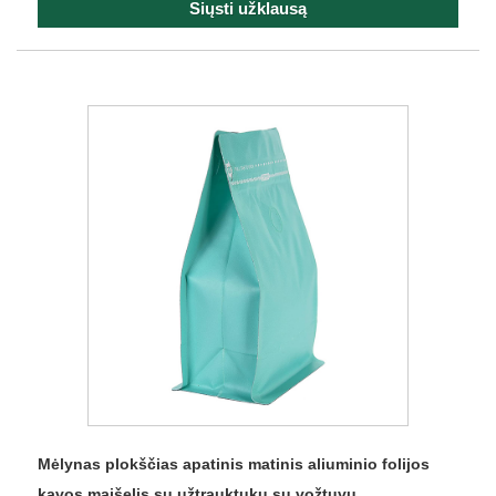
Siųsti užklausą
Mėlynas plokščias apatinis matinis aliuminio folijos
kavos maišelis su užtrauktuku su vožtuvu