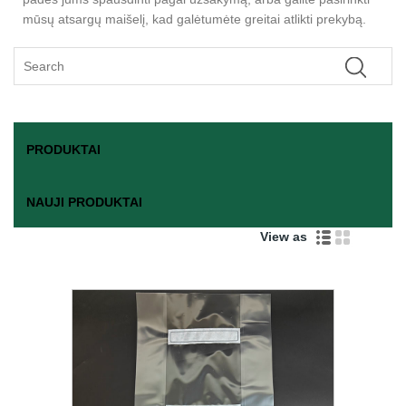
mūsų atsargų maišelį, kad galėtumėte greitai atlikti prekybą.
PRODUKTAI
NAUJI PRODUKTAI
View as