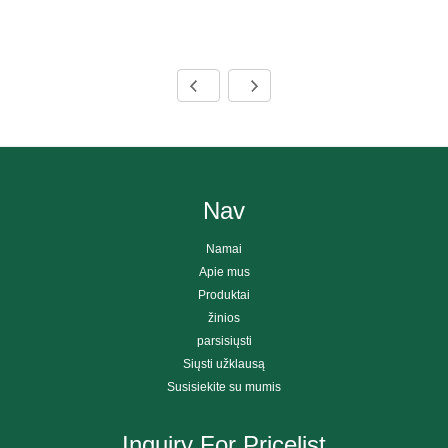
Nav
Namai
Apie mus
Produktai
žinios
parsisiųsti
Siųsti užklausą
Susisiekite su mumis
Inquiry For Pricelist