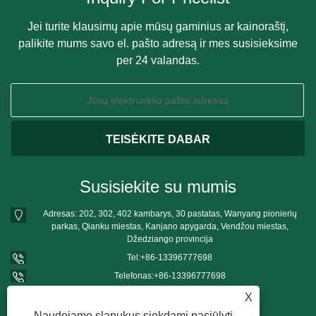
Jei turite klausimų apie mūsų gaminius ar kainoraštį,
palikite mums savo el. pašto adresą ir mes susisieksime
per 24 valandas.
Susisiekite su mumis
Adresas: 202, 302, 402 kambarys, 30 pastatas, Wanyang pionierių
parkas, Qianku miestas, Kanjano apygarda, Vendžou miestas,
Džedziango provincija
Tel:
+86-13396777698
Telefonas:
+86-13396777698
El. paštas:
mushroomgrowbag@163.com
X
Naudojame slapukus siekdami pasiūlyti