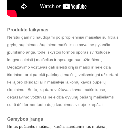
Produkto taikymas
Nerštui gaminti naudojami polipropileniniai maišeliai su filtrais,
grybų auginimas. Auginimo maišelis su savaime gyjančia
įpurškimo anga, todėl skystos formos sporas švirkštuose
lengva suleisti į maišelius ir apsaugo nuo užteršimo、
Degazavimo vožtuvas gali išleisti orą iš maišo ir neleidžia
išoriniam orui patekti patekęs į maišelį, veiksmingai užkertant
kelią oro oksidacijai ir maišelyje laikomų kavos pupelių
slopinimui. Be to, ką daro vožtuvas kavos maišeliuose,
degazavimo vožtuvas neleidžia gyvūnų pašarų maišeliams
suirti dėl fermentuotų dujų kaupimosi viduje. krepšiai
Gamybos įranga
filmas
pučiantis
mašina
、
karštis
sandarinimas
mašina
、