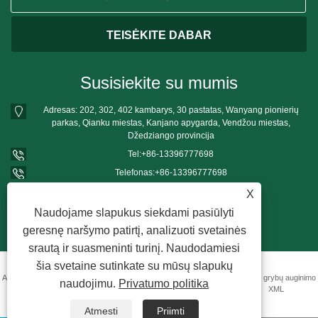
Susisiekite su mumis
Adresas: 202, 302, 402 kambarys, 30 pastatas, Wanyang pionierių
parkas, Qianku miestas, Kanjano apygarda, Vendžou miestas,
Džedziango provincija
Tel:
+86-13396777698
Telefonas:
+86-13396777698
El. paštas:
mushroomgrowbag@163.com
X
Naudojame slapukus siekdami pasiūlyti
geresnę naršymo patirtį, analizuoti svetainės
srautą ir suasmeninti turinį. Naudodamiesi
šia svetaine sutinkate su mūsų slapukų
Autoriaus teisės © 2022 Wenzhou Shangjun Plastic Products Co., Ltd. – PP grybų auginimo
naudojimu.
Privatumo politika
maišeliai – visos teisės saugomos.
Nuorodos
Sitemap
RSS
XML
Atmesti
Priimti